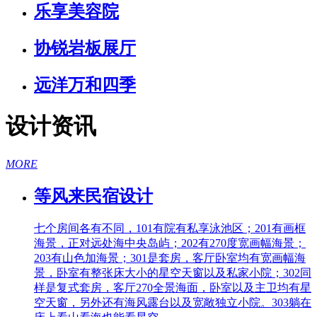
乐享美容院
协锐岩板展厅
远洋万和四季
设计资讯
MORE
等风来民宿设计
七个房间各有不同，101有院有私享泳池区；201有画框
海景，正对远处海中央岛屿；202有270度宽画幅海景；
203有山色加海景；301是套房，客厅卧室均有宽画幅海
景，卧室有整张床大小的星空天窗以及私家小院；302同
样是复式套房，客厅270全景海面，卧室以及主卫均有星
空天窗，另外还有海风露台以及宽敞独立小院。303躺在