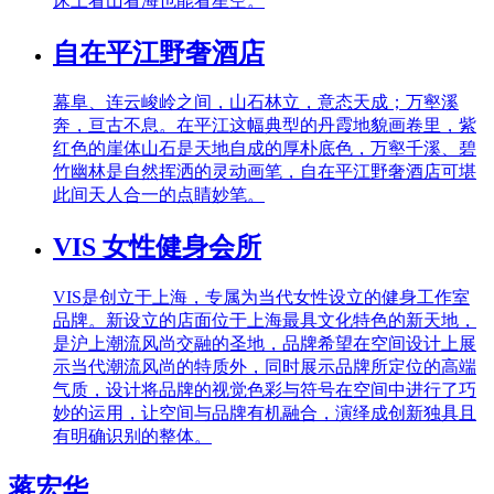
床上看山看海也能看星空。
自在平江野奢酒店
幕阜、连云峻岭之间，山石林立，意态天成；万壑溪
奔，亘古不息。在平江这幅典型的丹霞地貌画卷里，紫
红色的崖体山石是天地自成的厚朴底色，万壑千溪、碧
竹幽林是自然挥洒的灵动画笔，自在平江野奢酒店可堪
此间天人合一的点睛妙笔。
VIS 女性健身会所
VIS是创立于上海，专属为当代女性设立的健身工作室
品牌。新设立的店面位于上海最具文化特色的新天地，
是沪上潮流风尚交融的圣地，品牌希望在空间设计上展
示当代潮流风尚的特质外，同时展示品牌所定位的高端
气质，设计将品牌的视觉色彩与符号在空间中进行了巧
妙的运用，让空间与品牌有机融合，演绎成创新独具且
有明确识别的整体。
蒋宏华