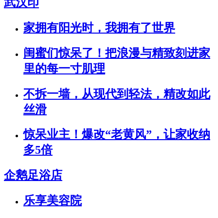
武汉印
家拥有阳光时，我拥有了世界
闺蜜们惊呆了！把浪漫与精致刻进家
里的每一寸肌理
不拆一墙，从现代到轻法，精改如此
丝滑
惊呆业主！爆改“老黄风”，让家收纳
多5倍
企鹅足浴店
乐享美容院