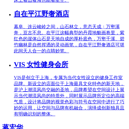
床上看山看海也能看星空。
自在平江野奢酒店
幕阜、连云峻岭之间，山石林立，意态天成；万壑溪
奔，亘古不息。在平江这幅典型的丹霞地貌画卷里，紫
红色的崖体山石是天地自成的厚朴底色，万壑千溪、碧
竹幽林是自然挥洒的灵动画笔，自在平江野奢酒店可堪
此间天人合一的点睛妙笔。
VIS 女性健身会所
VIS是创立于上海，专属为当代女性设立的健身工作室
品牌。新设立的店面位于上海最具文化特色的新天地，
是沪上潮流风尚交融的圣地，品牌希望在空间设计上展
示当代潮流风尚的特质外，同时展示品牌所定位的高端
气质，设计将品牌的视觉色彩与符号在空间中进行了巧
妙的运用，让空间与品牌有机融合，演绎成创新独具且
有明确识别的整体。
蒋宏华