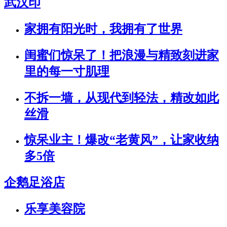
武汉印
家拥有阳光时，我拥有了世界
闺蜜们惊呆了！把浪漫与精致刻进家
里的每一寸肌理
不拆一墙，从现代到轻法，精改如此
丝滑
惊呆业主！爆改“老黄风”，让家收纳
多5倍
企鹅足浴店
乐享美容院