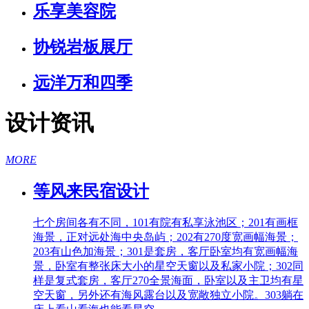
乐享美容院
协锐岩板展厅
远洋万和四季
设计资讯
MORE
等风来民宿设计
七个房间各有不同，101有院有私享泳池区；201有画框
海景，正对远处海中央岛屿；202有270度宽画幅海景；
203有山色加海景；301是套房，客厅卧室均有宽画幅海
景，卧室有整张床大小的星空天窗以及私家小院；302同
样是复式套房，客厅270全景海面，卧室以及主卫均有星
空天窗，另外还有海风露台以及宽敞独立小院。303躺在